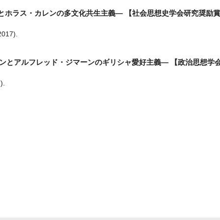
ンとホラス・カレンの多文化共生主義— 【社会思想史学会研究奨励
2017)
.
ーマンとアルフレッド・ジマーンのギリシャ愛好主義― 【政治思想学
)
.