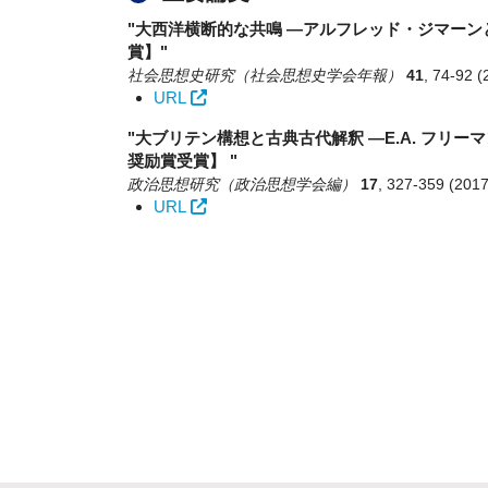
"大西洋横断的な共鳴 ―アルフレッド・ジマー
賞】"
社会思想史研究（社会思想史学会年報）
41
,
74-92
(
URL
"大ブリテン構想と古典古代解釈 ―E.A. フリ
奨励賞受賞】 "
政治思想研究（政治思想学会編）
17
,
327-359
(2017
URL