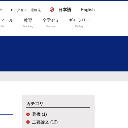
日本語
|
English
ク
アクセス・連絡先
フィール
教育
全学ゼミ
ギャラリー
ofile
Teaching
Seminar
Gallery
スーパーヴィジョ
馬路ゼミ－地球社
ン
会におけるリアリ
ズムの探求－
説明会・選考情報
お知らせ・ニュー
ス
カテゴリ
著書 (1)
主要論文 (12)