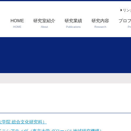
リン
HOME
研究室紹介
研究業績
研究内容
プロ
HOME
About
Publications
Research
Pr
著書
主要論文
学院 総合文化研究科）
イニシアティヴ（東京大学 グローバル地域研究機構）