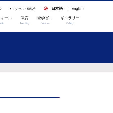
日本語
|
English
ク
アクセス・連絡先
フィール
教育
全学ゼミ
ギャラリー
ofile
Teaching
Seminar
Gallery
スーパーヴィジョ
馬路ゼミ－地球社
ン
会におけるリアリ
ズムの探求－
説明会・選考情報
お知らせ・ニュー
ス