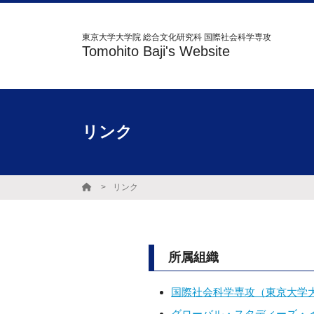
東京大学大学院 総合文化研究科 国際社会科学専攻
Tomohito Baji's Website
リンク
リンク
所属組織
国際社会科学専攻（東京大学大
グローバル・スタディーズ・