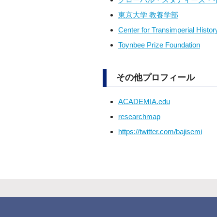
東京大学 教養学部
Center for Transimperial Histor
Toynbee Prize Foundation
その他プロフィール
ACADEMIA.edu
researchmap
https://twitter.com/bajisemi